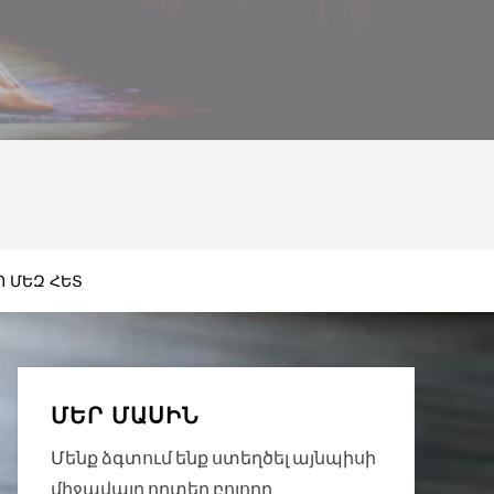
Պ ՄԵԶ ՀԵՏ
ՄԵՐ ՄԱՍԻՆ
Մենք ձգտում ենք ստեղծել այնպիսի
միջավայր որտեղ բոլորը