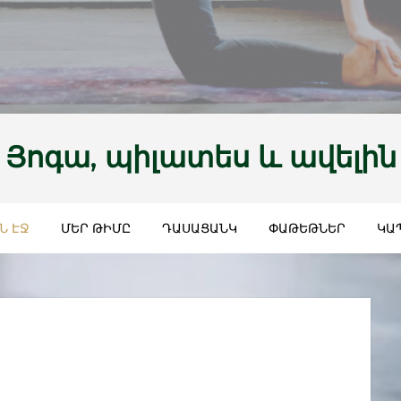
Յոգա, պիլատես և ավելին
Ն ԷՋ
ՄԵՐ ԹԻՄԸ
ԴԱՍԱՑԱՆԿ
ՓԱԹԵԹՆԵՐ
ԿԱ