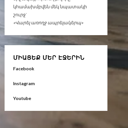
կհամախմբվեն մեկ նպատակի
շուրջ`
«Վարել առողջ ապրելակերպ»
ՄԻԱՑԵՔ ՄԵՐ ԷՋԵՐԻՆ
Facebook
Instagram
Youtube